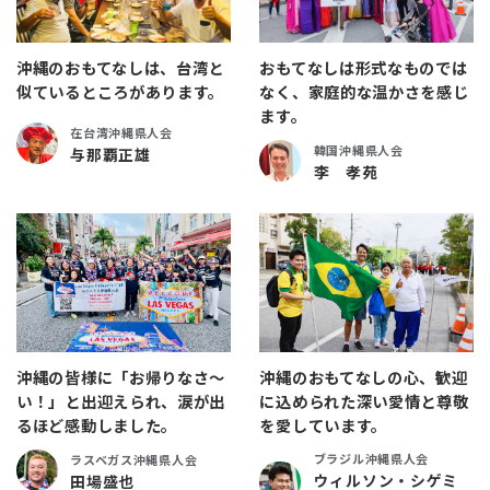
沖縄のおもてなしは、台湾と
おもてなしは形式なものでは
似ているところがあります。
なく、家庭的な温かさを感じ
ます。
在台湾沖縄県人会
韓国沖縄県人会
与那覇正雄
李 孝苑
沖縄の皆様に「お帰りなさ～
沖縄のおもてなしの心、歓迎
い！」と出迎えられ、涙が出
に込められた深い愛情と尊敬
るほど感動しました。
を愛しています。
ブラジル沖縄県人会
ラスベガス沖縄県人会
ウィルソン・シゲミ
田場盛也