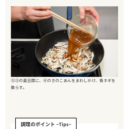
⑤③の島豆腐に、④のきのこあんをまわしかけ、青ネギを
散らす。
調理のポイント
−Tips−