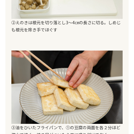
②えのきは根元を切り落とし3～4㎝の長さに切る。しめじ
も根元を除き手でほぐす
③油をひいたフライパンで、①の豆腐の両面を各２分ほど